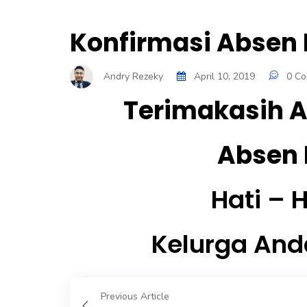
Konfirmasi Absen
Andry Rezeky
April 10, 2019
0 C
Terimakasih 
Absen P
Hati – 
Kelurga And
Previous Article