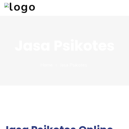
Beranda
Tentang Kami
Jasa Psikotes
Layanan
Klien Kami
Home
Jasa Psikotes