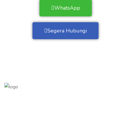
WhatsApp
Segera Hubungi
HRD Room adalah Platform Psikotes Online yang
terpercaya di Indonesia. Kami memberikan kemudahan dan
kepraktisan solusi dalam pelaksanaan Psikotes di
perusahaan anda.