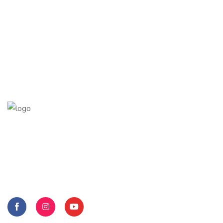
HRD Room adalah Platform Psikotes Online yang
terpercaya di Indonesia. Kami memberikan kemudahan dan
kepraktisan solusi dalam pelaksanaan Psikotes di
perusahaan anda.