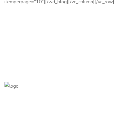
itemperpage=”10″][/wd_blog][/vc_column][/vc_row]
HRD Room adalah Platform Psikotes Online yang
terpercaya di Indonesia. Kami memberikan kemudahan dan
kepraktisan solusi dalam pelaksanaan Psikotes di
perusahaan anda.