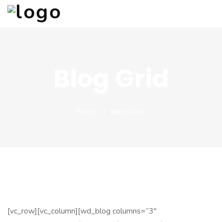
Beranda
Tentang Kami
Blog Grid
Layanan
Klien Kami
Home
Blog Grid
[vc_row][vc_column][wd_blog columns=”3″