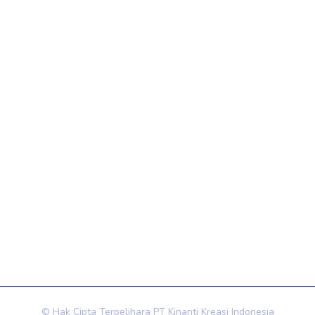
Tes Minat dan Bakat
Jasa Psikotes Online
Contact Us
HRD ROOM Space
Ruko Lavalle Citra Garden Serpong Blok C12 No. 63
cs@hrdroom.co.id
081 8300 008
0822-9943-2596 / 081-1186-8828
© Hak Cipta Terpelihara PT Kinanti Kreasi Indonesia